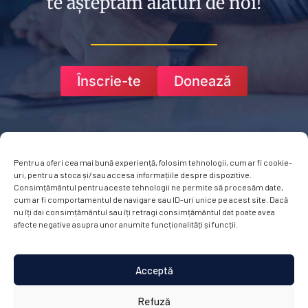
te așteptăm alături de noi!
Înscrie-te
Donează
Pentru a oferi cea mai bună experiență, folosim tehnologii, cum ar fi cookie-
uri, pentru a stoca și/sau accesa informațiile despre dispozitive.
Consimțământul pentru aceste tehnologii ne permite să procesăm date,
cum ar fi comportamentul de navigare sau ID-uri unice pe acest site. Dacă
nu îți dai consimțământul sau îți retragi consimțământul dat poate avea
afecte negative asupra unor anumite funcționalități și funcții.
Acceptă
Termeni de utilizare a website-ului
Politică de confidențialitate
Cookies
Refuză